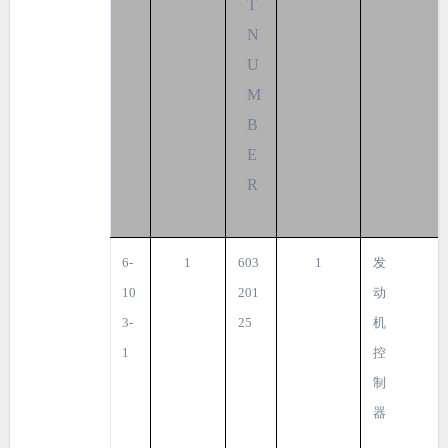
T
N
U
M
B
E
R
6-
1
603
1
发
10
201
动
3-
25
机
1
控
制
器