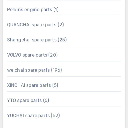
product
1
Perkins engine parts
1
product
2
QUANCHAI spare parts
2
products
25
Shangchai spare parts
25
products
20
VOLVO spare parts
20
products
196
weichai spare parts
196
products
5
XINCHAI spare parts
5
products
6
YTO spare parts
6
products
62
YUCHAI spare parts
62
products