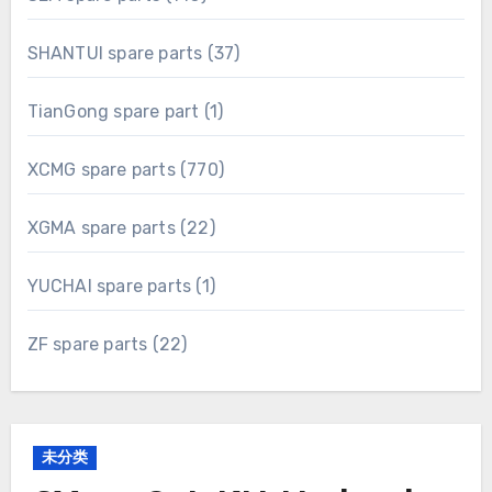
products
37
SHANTUI spare parts
37
products
1
TianGong spare part
1
product
770
XCMG spare parts
770
products
22
XGMA spare parts
22
products
1
YUCHAI spare parts
1
product
22
ZF spare parts
22
products
未分类