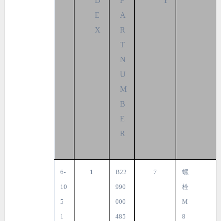
D
P
Y
E
A
X
R
T
N
U
M
B
E
R
6-
1
B22
7
螺
10
990
栓
5-
000
M
1
485
8