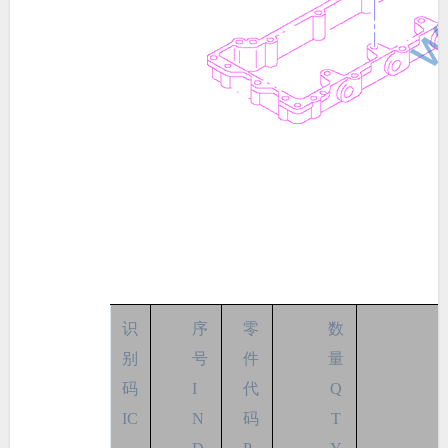
识
序
零
数
别
号
件
量
码
I
代
Q
IC
N
码
T