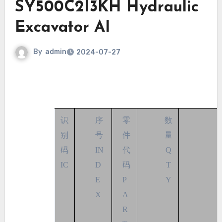
SY500C2I3KH Hydraulic
Excavator AI
By
admin
2024-07-27
识
序
零
数
别
号
件
量
码
IN
代
Q
IC
D
码
T
E
P
Y
X
A
R