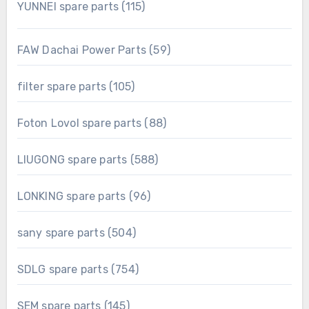
115
YUNNEI spare parts
115
products
59
FAW Dachai Power Parts
59
products
105
filter spare parts
105
products
88
Foton Lovol spare parts
88
products
588
LIUGONG spare parts
588
products
96
LONKING spare parts
96
products
504
sany spare parts
504
products
754
SDLG spare parts
754
products
145
SEM spare parts
145