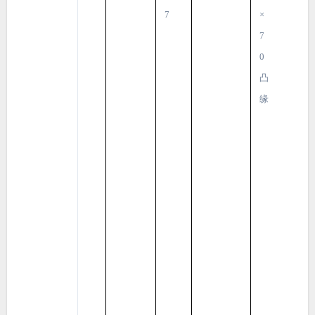
7
×
7
0
凸
缘