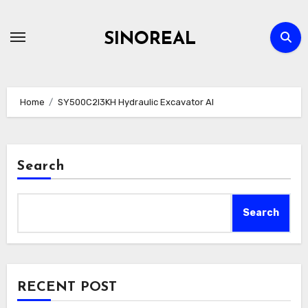
Skip
to
SINOREAL
content
Home
SY500C2I3KH Hydraulic Excavator AI
Search
Search
RECENT POST