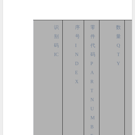
识
序
零
数
别
号
件
量
码
I
代
Q
IC
N
码
T
D
P
Y
E
A
X
R
T
N
U
M
B