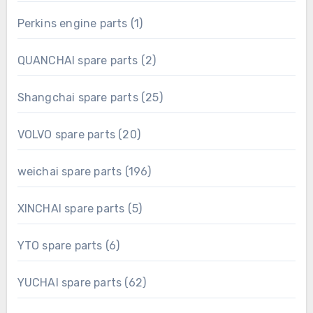
product
1
Perkins engine parts
1
product
2
QUANCHAI spare parts
2
products
25
Shangchai spare parts
25
products
20
VOLVO spare parts
20
products
196
weichai spare parts
196
products
5
XINCHAI spare parts
5
products
6
YTO spare parts
6
products
62
YUCHAI spare parts
62
products