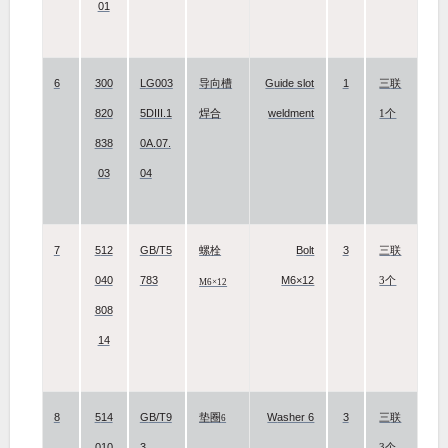
01
6
300
LG003
Guide slot
1
导向槽
三联
820
5DIII.1
weldment
焊合
1个
838
0A.07.
03
04
7
512
GB/T5
Bolt
3
螺栓
三联
040
783
M6×12
3个
M6×12
808
14
8
514
GB/T9
Washer 6
3
垫圈
三联
6
010
3
3个