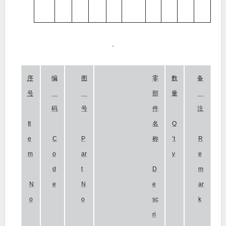
序
编
图
零
数
备
号
部
量
码
号
件
注
It
名
Q
e
C
P
称
’t
R
m
o
ar
y
e
d
t
D
m
N
e
N
e
ar
o
o
sc
k
ri