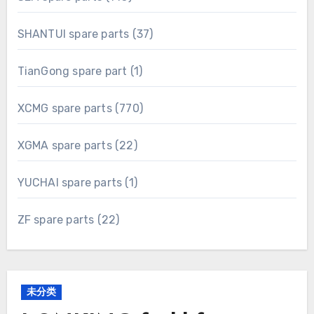
products
37
SHANTUI spare parts
37
products
1
TianGong spare part
1
product
770
XCMG spare parts
770
products
22
XGMA spare parts
22
products
1
YUCHAI spare parts
1
product
22
ZF spare parts
22
products
未分类