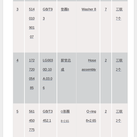
3
514
GB/T9
Washer 8
7
垫圈
三联
8
010
3
7个
901
07
4
172
LG003
Hose
2
胶管总
三联
720
0D.10
assembly
成
2个
054
A.03.0
85
6
5
561
GB/T3
O-ring
2
形圈
三联
O
450
452.1
8×2.65
2个
8×2.65
775