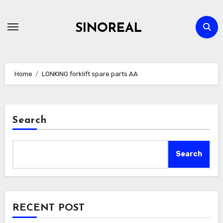
Skip
to
SINOREAL
content
Home
LONKING forklift spare parts AA
Search
Search
RECENT POST