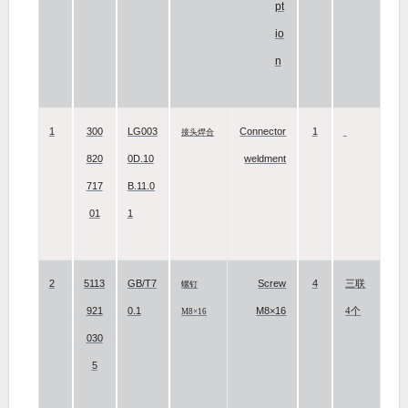
pt
io
n
1
300
LG003
Connector
1
接头焊合
820
0D.10
weldment
717
B.11.0
01
1
2
5113
GB/T7
Screw
4
三联
螺钉
921
0.1
M8×16
4个
M8×16
030
5