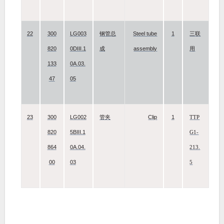
22
300
LG003
Steel tube
1
钢管总
三联
820
0DIII.1
assembly
成
用
133
0A.03.
47
05
23
300
LG002
Clip
1
管夹
TTP
820
5BIII.1
G1-
864
0A.04.
213.
00
03
5