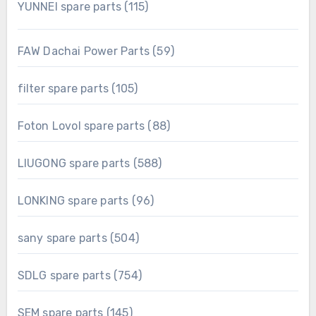
115
YUNNEI spare parts
115
products
59
FAW Dachai Power Parts
59
products
105
filter spare parts
105
products
88
Foton Lovol spare parts
88
products
588
LIUGONG spare parts
588
products
96
LONKING spare parts
96
products
504
sany spare parts
504
products
754
SDLG spare parts
754
products
145
SEM spare parts
145