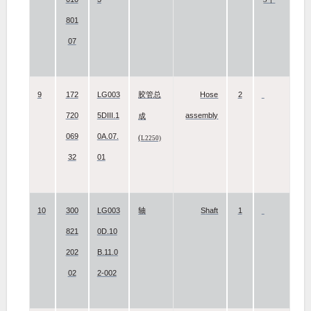
801
07
9
172
LG003
Hose
2
胶管总
720
5DIII.1
assembly
成
069
0A.07.
(
L2250)
32
01
10
300
LG003
Shaft
1
轴
821
0D.10
202
B.11.0
02
2-002