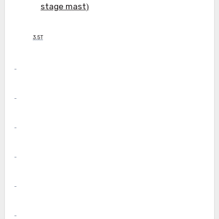
stage mast
)
3.5T